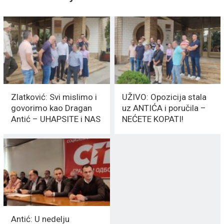
Zlatković: Svi mislimo i
UŽIVO: Opozicija stala
govorimo kao Dragan
uz ANTIĆA i poručila –
Antić – UHAPSITE i NAS
NEĆETE KOPATI!
Antić: U nedelju