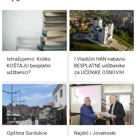
Istražujemo: Koliko
I Vladičin HAN nabavio
KOŠTAJU besplatni
BESPLATNE udžbenike
udžbenici?
za UČENIKE OSNOVIH
ŠKOLA
Opština Surdulice:
Najdić i Jovanoski