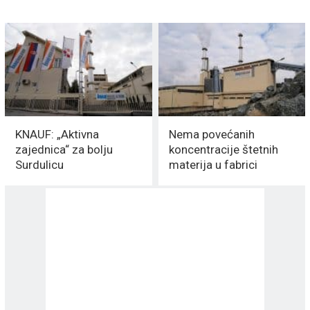
KNAUF: „Aktivna
Nema povećanih
zajednica“ za bolju
koncentracije štetnih
Surdulicu
materija u fabrici
KNAUF