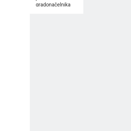
gradonačelnika
Milenkovića