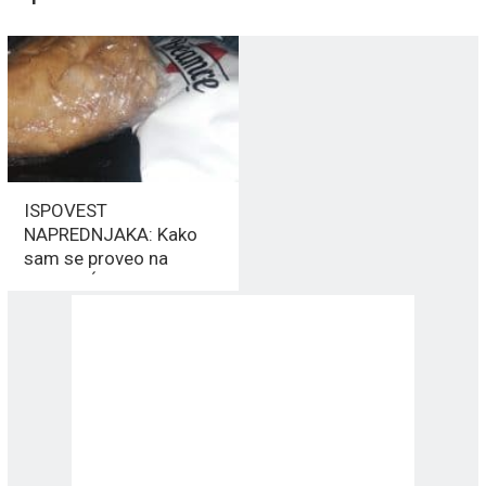
ISPOVEST
NAPREDNJAKA: Kako
sam se proveo na
„NAJVEĆEM SKUPU“ u
istoriji SRBIJE