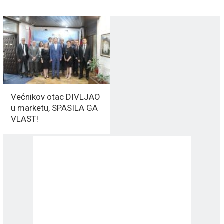
Većnikov otac DIVLJAO
u marketu, SPASILA GA
VLAST!