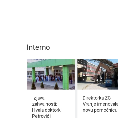
Interno
Izjava
Direktorka ZC
zahvalnosti:
Vranje imenoval
Hvala doktorki
novu pomoćnicu
Petrović i