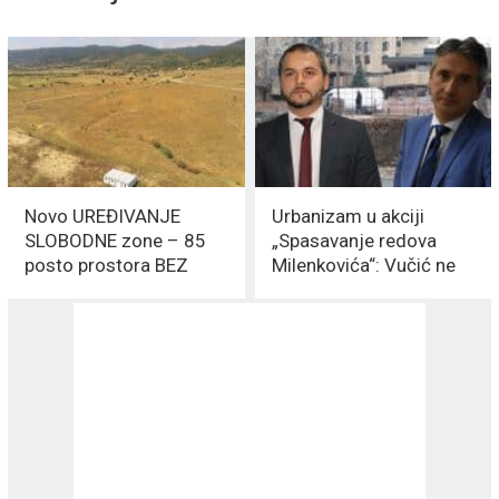
Novo UREĐIVANJE
Urbanizam u akciji
SLOBODNE zone – 85
„Spasavanje redova
posto prostora BEZ
Milenkovića“: Vučić ne
investicija
sme da vidi KOSOVSKU