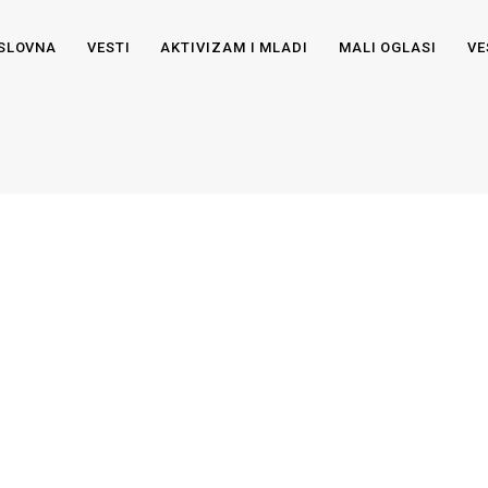
SLOVNA
VESTI
AKTIVIZAM I MLADI
MALI OGLASI
VE