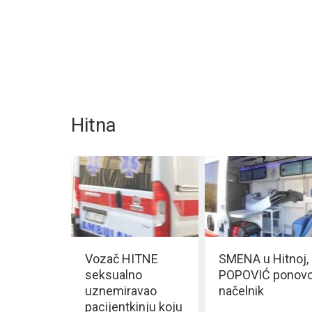
Hitna
Vozač HITNE
SMENA u Hitnoj,
seksualno
POPOVIĆ ponov
uznemiravao
načelnik
pacijentkinju koju