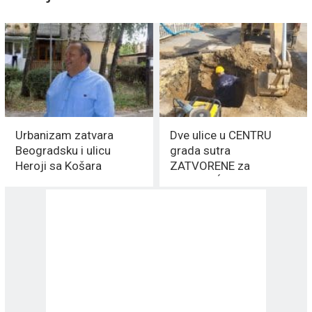
Urbanizam zatvara
Dve ulice u CENTRU
Beogradsku i ulicu
grada sutra
Heroji sa Košara
ZATVORENE za
SAOBRAĆAJ