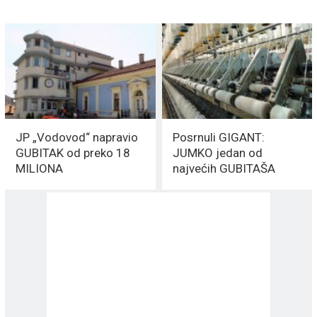
JP „Vodovod“ napravio
Posrnuli GIGANT:
GUBITAK od preko 18
JUMKO jedan od
MILIONA
najvećih GUBITAŠA
Odbrambene industrije
Srbije