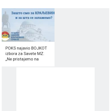
POKS najavio BOJKOT
izbora za Savete MZ:
„Ne pristajemo na
izbornu krađu ni u
Vranju“