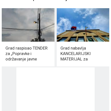
Grad raspisao TENDER
Grad nabavlja
za „Popravke i
KANCELARIJSKI
održavanje javne
MATERIJAL za
raspave“: Cena „sitnica“
4.900.000,00 DINARA