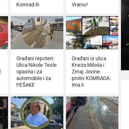
Komrad ih
Vranju!
„ISKULIRAO“
Građani repoteri:
Građani iz ulica
Ulica Nikole Tesle
Kneza Miloša i
E
opasna i za
Zmaj Jovine
automobile i za
protiv KOMRADA:
PEŠAKE
Ima li
razumevanje za
naše PROBLEME