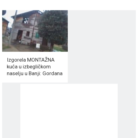
Izgorela MONTAŽNA
kuća u izbegličkom
naselju u Banji: Gordana
sa sinom ostala bez
KUĆE