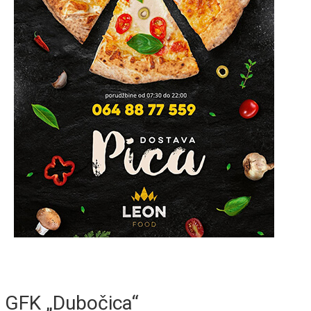
GFK „Dubočica“