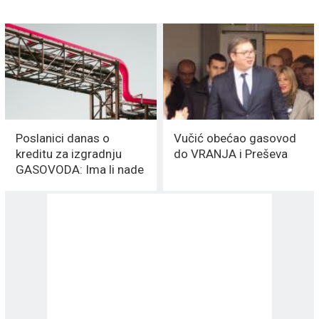
Poslanici danas o
Vučić obećao gasovod
kreditu za izgradnju
do VRANJA i Preševa
GASOVODA: Ima li nade
za Vranje?