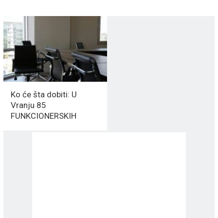
Ko će šta dobiti: U
Vranju 85
FUNKCIONERSKIH
„fotelja“