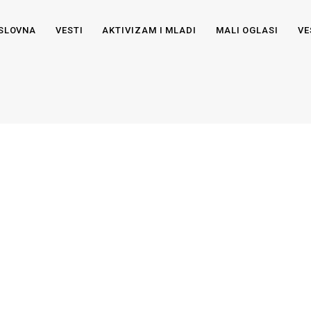
SLOVNA
VESTI
AKTIVIZAM I MLADI
MALI OGLASI
VE