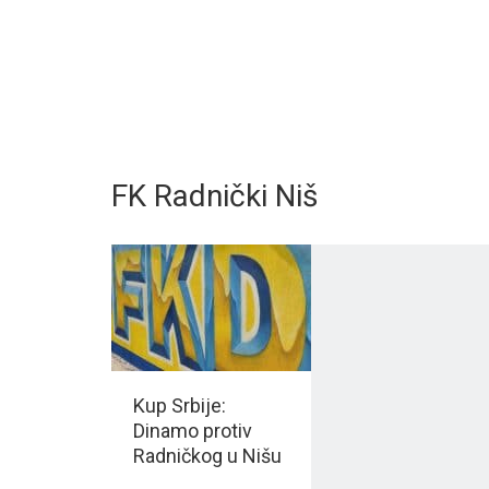
FK Radnički Niš
Kup Srbije:
Dinamo protiv
Radničkog u Nišu