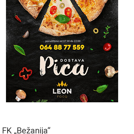
FK „Bežanija“