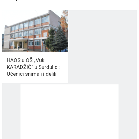
HAOS u OŠ „Vuk
KARADŽIĆ“ u Surdulici:
Učenici snimali i delili
eksplicitan snimak