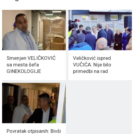
Smenjen VELIČKOVIĆ
Veličković ispred
sa mesta šefa
VUČIĆA: Nije bilo
GINEKOLOGIJE
primedbi na rad
odeljenja
GINEKOLOGIJE
Povratak otpisanih: Bivši