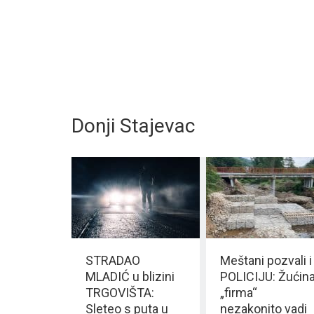
Donji Stajevac
STRADAO
Meštani pozvali i
MLADIĆ u blizini
POLICIJU: Žućin
TRGOVIŠTA:
„firma“
Sleteo s puta u
nezakonito vadi