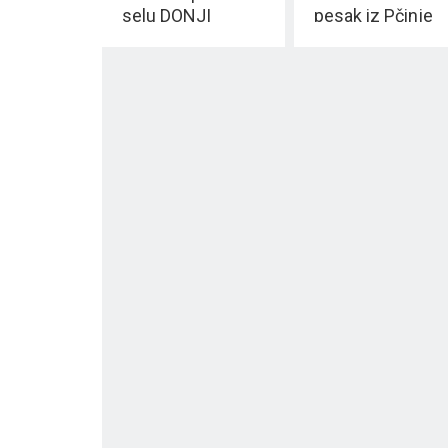
selu DONJI
pesak iz Pčinje
STAJEVAC