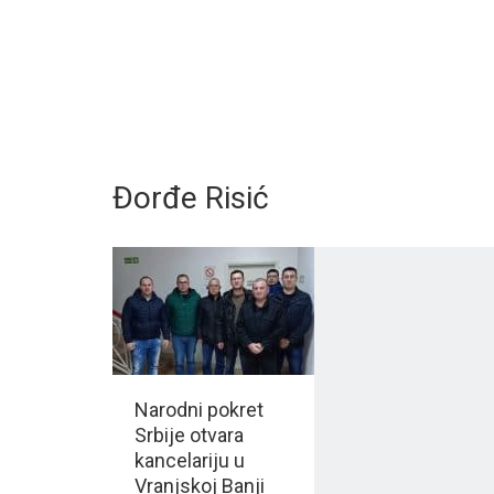
Đorđe Risić
Narodni pokret
Srbije otvara
kancelariju u
Vranjskoj Banji