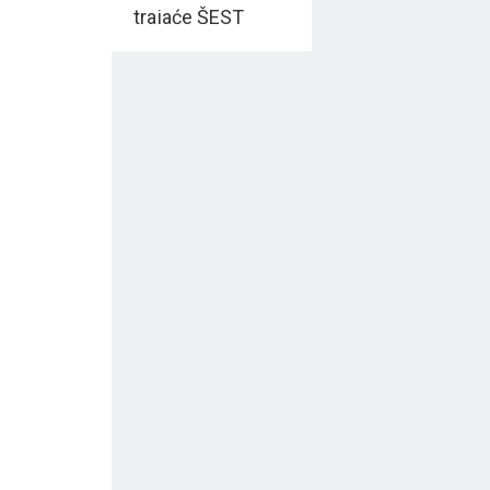
trajaće ŠEST
DANA