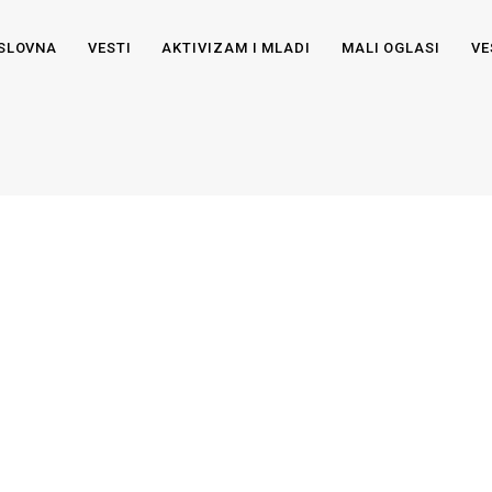
SLOVNA
VESTI
AKTIVIZAM I MLADI
MALI OGLASI
VE