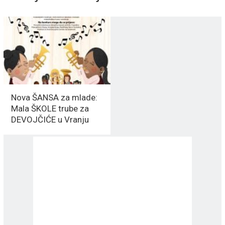
Nova ŠANSA za mlade:
Mala ŠKOLE trube za
DEVOJČIĆE u Vranju