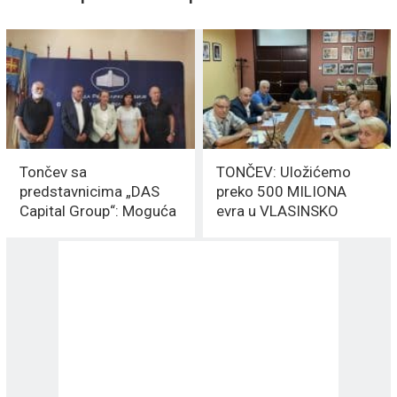
Tončev sa
TONČEV: Uložićemo
predstavnicima „DAS
preko 500 MILIONA
Capital Group“: Moguća
evra u VLASINSKO
investicija za više od
jezero
10.000 radnih mesta