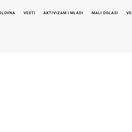
SLOVNA
VESTI
AKTIVIZAM I MLADI
MALI OGLASI
VE