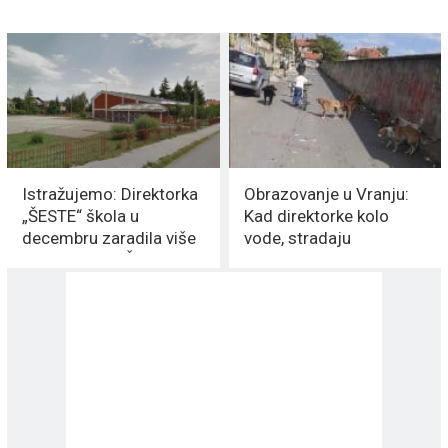
Istražujemo: Direktorka
Obrazovanje u Vranju:
„ŠESTE“ škola u
Kad direktorke kolo
decembru zaradila više
vode, stradaju
od GRADONAČELNKA
nastavnici!