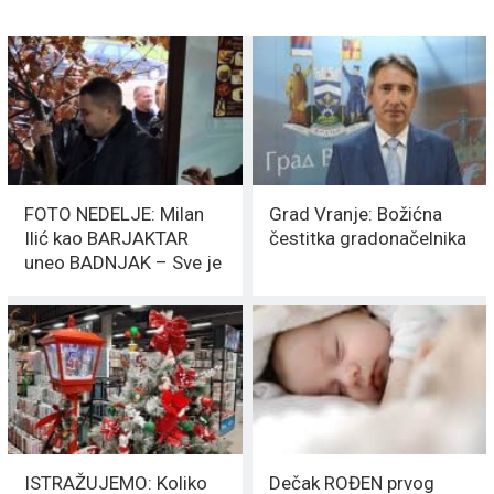
FOTO NEDELJE: Milan
Grad Vranje: Božićna
Ilić kao BARJAKTAR
čestitka gradonačelnika
uneo BADNJAK – Sve je
isto samo Bulata više
nema
ISTRAŽUJEMO: Koliko
Dečak ROĐEN prvog