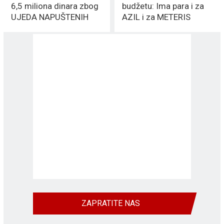
6,5 miliona dinara zbog
budžetu: Ima para i za
UJEDA NAPUŠTENIH
AZIL i za METERIS
PASA
ZAPRATITE NAS