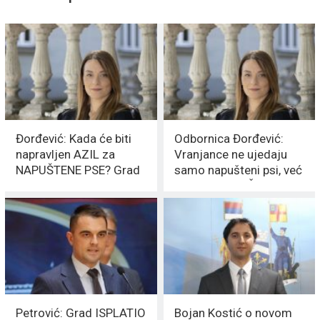
Đorđević: Kada će biti
Odbornica Đorđević:
napravljen AZIL za
Vranjance ne ujedaju
NAPUŠTENE PSE? Grad
samo napušteni psi, već
već potrošio 16 miliona
i NAPREDNJAČKA
VLAST
Petrović: Grad ISPLATIO
Bojan Kostić o novom