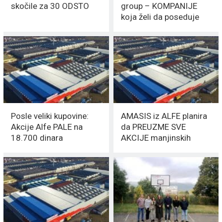
skočile za 30 ODSTO
group – KOMPANIJE
koja želi da poseduje
sve akcije ALFA PLAMA
Posle veliki kupovine:
AMASIS iz ALFE planira
Akcije Alfe PALE na
da PREUZME SVE
18.700 dinara
AKCIJE manjinskih
vlasnika