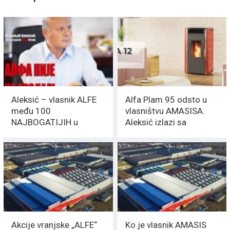
Aleksić – vlasnik ALFE
Alfa Plam 95 odsto u
među 100
vlasništvu AMASISA:
NAJBOGATIJIH u
Aleksić izlazi sa
regionu
BEOGRADSKE berze
Akcije vranjske „ALFE“
Ko je vlasnik AMASIS