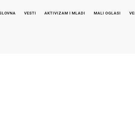
SLOVNA
VESTI
AKTIVIZAM I MLADI
MALI OGLASI
VE