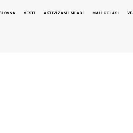
SLOVNA
VESTI
AKTIVIZAM I MLADI
MALI OGLASI
VE