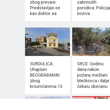
zbog prevare:
zabrinutih
Predstavljao se
porodica: Policija
kao doktor, pa
poziva
uzimao novac
VRANJANCE NA
OPREZ
SURDULICA:
SRCE: Godinu
Uhapšen
dana nakon
BEOGRAĐANIN
požara, meštani
zbog
Mečkovca i dalje
krijumčarenja 13
čekaju obećanu
migranata
nadoknadu štete