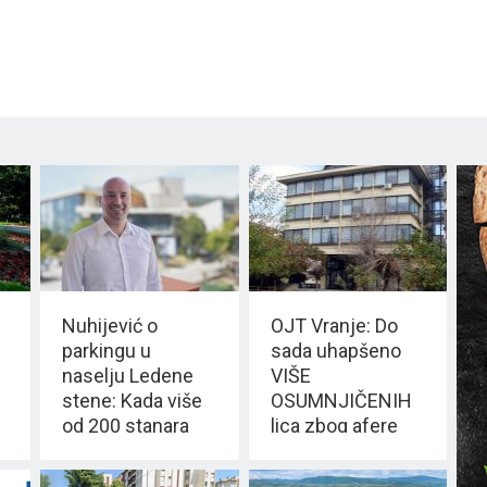
Nuhijević o
OJT Vranje: Do
parkingu u
sada uhapšeno
naselju Ledene
VIŠE
stene: Kada više
OSUMNJIČENIH
od 200 stanara
lica zbog afere
izađe na ulicu to
„Lažni doktor“
je jasan signal