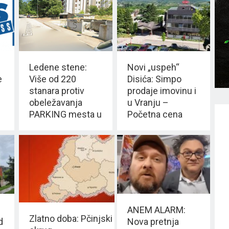
Ledene stene:
Novi „uspeh“
e
Više od 220
Disića: Simpo
stanara protiv
prodaje imovinu i
obeležavanja
u Vranju –
PARKING mesta u
Početna cena
ULICI
preko 30 miliona
ESPERENTO
ANEM ALARM:
Zlatno doba: Pčinjski
d
Nova pretnja