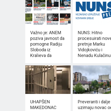
Važno je: ANEM
NUNS: Hitno
poziva javnost da
procesuirati nov
pomogne Radiju
pretnje Marku
Sloboda iz
Vidojkoviću i
Kraljeva da
Nenadu Kulačinu
nastavi rad
UHAPŠEN
Preveranti i dalje
MAKEDONAC
uzimaju novac o