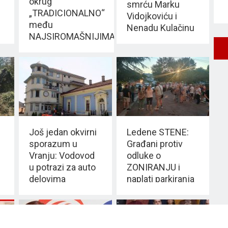
okrug
smrću Marku
„TRADICIONALNO“
Vidojkoviću i
među
Nenadu Kulačinu
NAJSIROMAŠNIJIMA
Još jedan okvirni
Ledene STENE:
sporazum u
Građani protiv
Vranju: Vodovod
odluke o
u potrazi za auto
ZONIRANJU i
delovima
naplati parkiranja