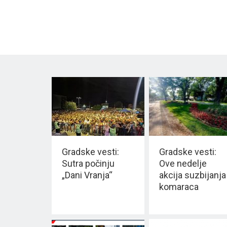
Gradske vesti:
Gradske vesti:
Sutra počinju
Ove nedelje
„Dani Vranja“
akcija suzbijanja
komaraca