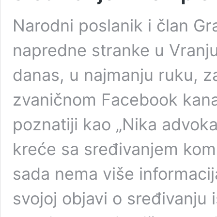
Narodni poslanik i član G
napredne stranke u Vranju,
danas, u najmanju ruku, z
zvaničnom Facebook kanalu.
poznatiji kao „Nika advoka
kreće sa sređivanjem kom
sada nema više informacija
svojoj objavi o sređivanju