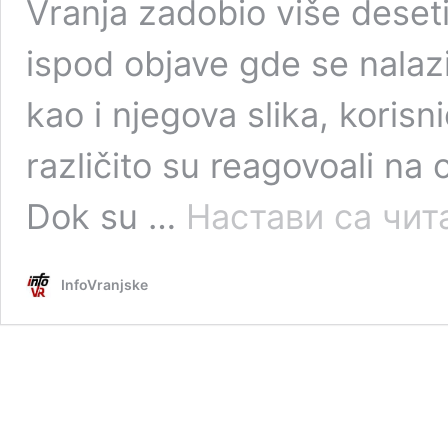
Vranja zadobio više deset
ispod objave gde se nalaz
kao i njegova slika, koris
različito su reagovoali na
Dok su …
Настави са чи
InfoVranjske