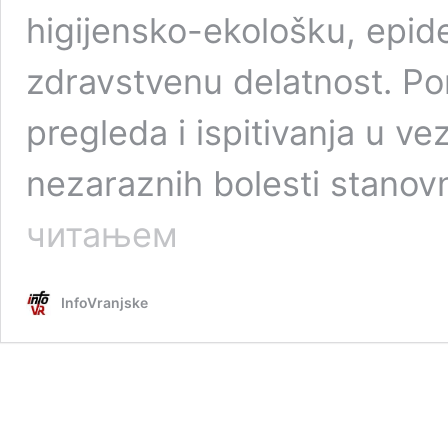
higijensko-ekološku, epid
zdravstvenu delatnost. Po
pregleda i ispitivanja u ve
nezaraznih bolesti stanov
Kolike
читањем
su
plate
čelnika
InfoVranjske
ZZJZ:
V.D.
zarađuje
150.000
RSD