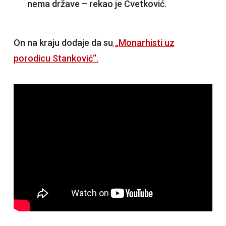
nema države – rekao je Cvetković.
On na kraju dodaje da su
„Monarhisti uz
porodicu Stanković“.