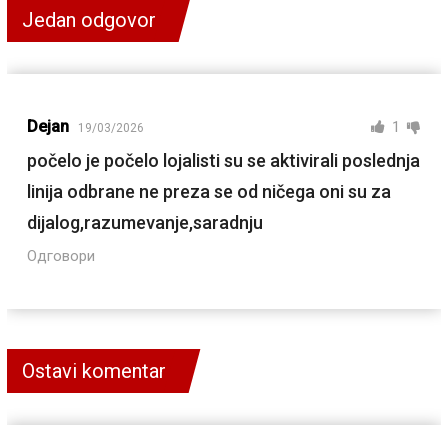
Jedan odgovor
Dejan
1
19/03/2026
počelo je počelo lojalisti su se aktivirali poslednja
linija odbrane ne preza se od ničega oni su za
dijalog,razumevanje,saradnju
Одговори
Ostavi komentar