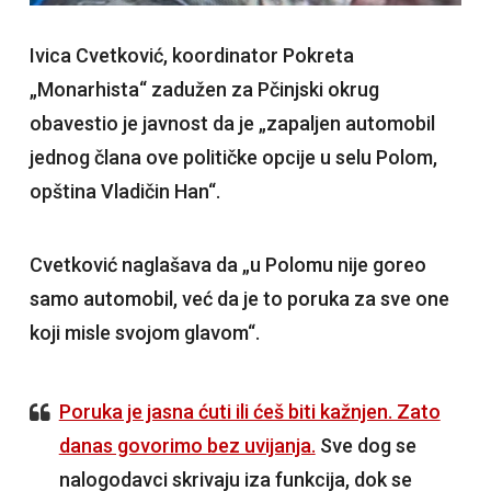
Ivica Cvetković, koordinator Pokreta
„Monarhista“ zadužen za Pčinjski okrug
obavestio je javnost da je „zapaljen automobil
jednog člana ove političke opcije u selu Polom,
opština Vladičin Han“.
Cvetković naglašava da „u Polomu nije goreo
samo automobil, već da je to poruka za sve one
koji misle svojom glavom“.
Poruka je jasna ćuti ili ćeš biti kažnjen. Zato
danas govorimo bez uvijanja.
Sve dog se
nalogodavci skrivaju iza funkcija, dok se