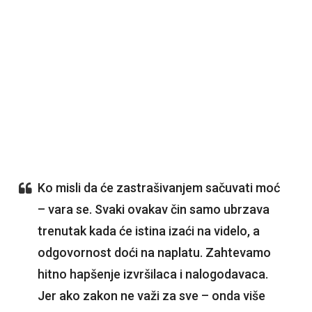
Ko misli da će zastrašivanjem sačuvati moć
– vara se. Svaki ovakav čin samo ubrzava
trenutak kada će istina izaći na videlo, a
odgovornost doći na naplatu. Zahtevamo
hitno hapšenje izvršilaca i nalogodavaca.
Jer ako zakon ne važi za sve – onda više