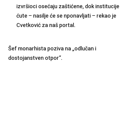
izvršioci osećaju zaštićene, dok institucije
ćute – nasilje će se nponavljati – rekao je
Cvetković za naš portal.
Šef monarhista poziva na „odlučan i
dostojanstven otpor“.