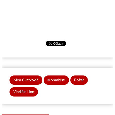
Ivica Cvetković
Monarhisti
Požar
Vladičin Han