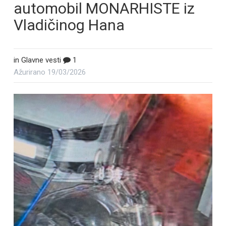
automobil MONARHISTE iz
Vladičinog Hana
in
Glavne vesti
1
Ažurirano
19/03/2026